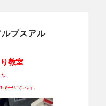
アルプスアル
くり教室
した。
。
ける場合がございます。