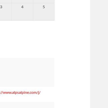
3
4
5
://www.alpsalpine.com/j/